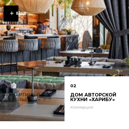
ЕЩЕ
01
02
КВАРТИРА В ЖК
ДОМ АВТОРСКОЙ
«КУЛЬТУРА»
КУХНИ «ХАРИБУ»
Жилые
Коммерция