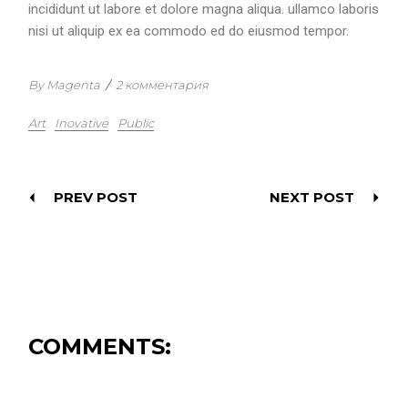
incididunt ut labore et dolore magna aliqua. ullamco laboris
nisi ut aliquip ex ea commodo ed do eiusmod tempor.
By Magenta
/
2 комментария
Art
Inovative
Public
PREV POST
NEXT POST
COMMENTS: